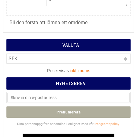
Bli den första att lämna ett omdöme.
VALUTA
Priser visas
inkl. moms
NYHETSBREV
Prenumerera
Dina personuppgifter behandlas i enlighet med vår
integritetspolicy
.