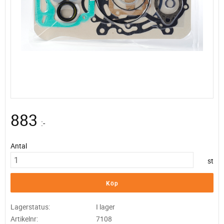
883
:-
Antal
st
Köp
Lagerstatus
I lager
Artikelnr
7108