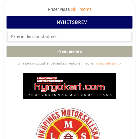
Priser visas
inkl. moms
NYHETSBREV
Prenumerera
Dina personuppgifter behandlas i enlighet med vår
integritetspolicy
.