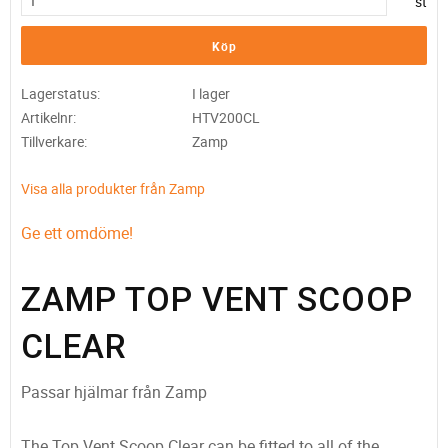
st
Köp
Lagerstatus
I lager
Artikelnr
HTV200CL
Tillverkare
Zamp
Visa alla produkter från Zamp
Ge ett omdöme!
ZAMP TOP VENT SCOOP
CLEAR
Passar hjälmar från Zamp
The Top Vent Scoop Clear can be fitted to all of the