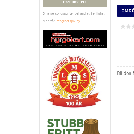
Prenumerera
OMD
Dina personuppgifter behandlas i enlighet
med vår
integritetspolicy
.
Bli den