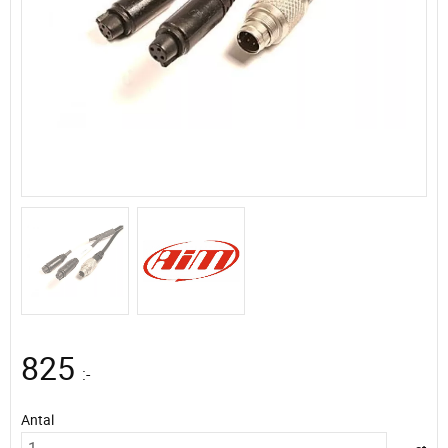
825
:-
Antal