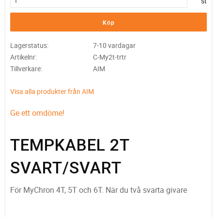
st
Köp
Lagerstatus
7-10 vardagar
Artikelnr
C-My2t-trtr
Tillverkare
AIM
Visa alla produkter från AIM
Ge ett omdöme!
TEMPKABEL 2T
SVART/SVART
För MyChron 4T, 5T och 6T. När du två svarta givare