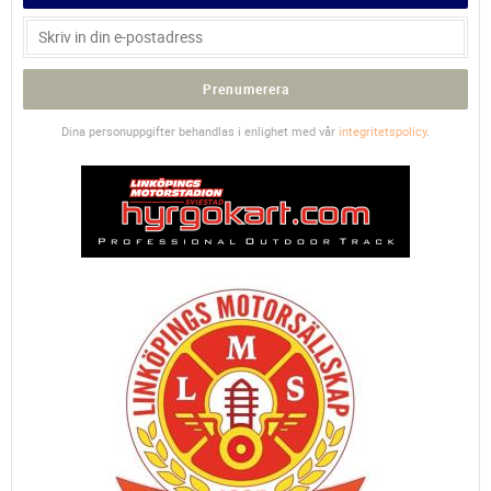
Prenumerera
Dina personuppgifter behandlas i enlighet med vår
integritetspolicy
.