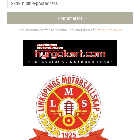
Prenumerera
Dina personuppgifter behandlas i enlighet med vår
integritetspolicy
.