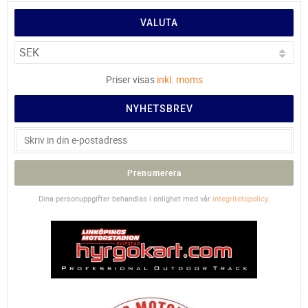
VALUTA
Priser visas
inkl. moms
NYHETSBREV
Prenumerera
Dina personuppgifter behandlas i enlighet med vår
integritetspolicy
.