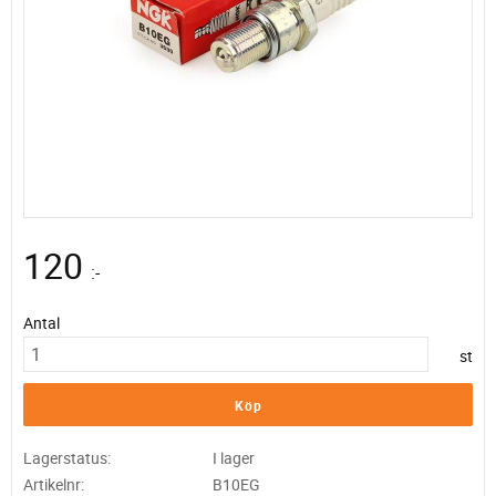
120
:-
Antal
st
Köp
Lagerstatus
I lager
Artikelnr
B10EG