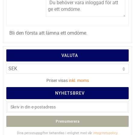
Bli den första att lämna ett omdöme.
VALUTA
Priser visas
inkl. moms
NYHETSBREV
Prenumerera
Dina personuppgifter behandlas i enlighet med vår
integritetspolicy
.