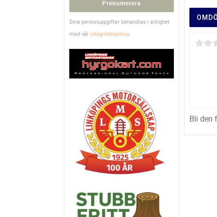
Prenumerera
OMD
Dina personuppgifter behandlas i enlighet
med vår
integritetspolicy
.
Bli den