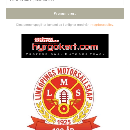
Prenumerera
Dina personuppgifter behandlas i enlighet med vår
integritetspolicy
.