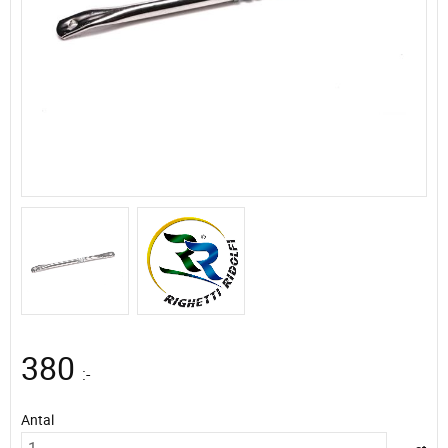
380
:-
Antal