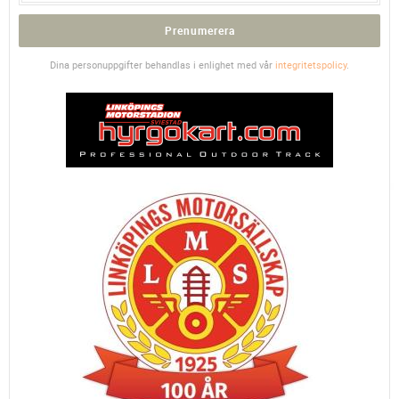
Prenumerera
Dina personuppgifter behandlas i enlighet med vår
integritetspolicy
.