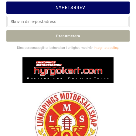
NYHETSBREV
Prenumerera
Dina personuppgifter behandlas i enlighet med vår
integritetspolicy
.