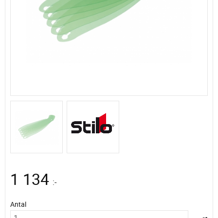
1 134
:-
Antal