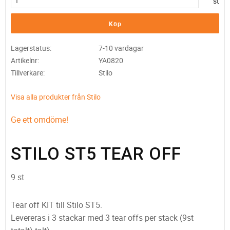
st
Köp
Lagerstatus
7-10 vardagar
Artikelnr
YA0820
Tillverkare
Stilo
Visa alla produkter från Stilo
Ge ett omdöme!
STILO ST5 TEAR OFF
9 st
Tear off KIT till Stilo ST5.
Levereras i 3 stackar med 3 tear offs per stack (9st