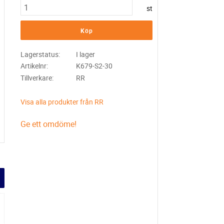
st
Köp
Lagerstatus
I lager
Artikelnr
K679-S2-30
Tillverkare
RR
Visa alla produkter från RR
Ge ett omdöme!