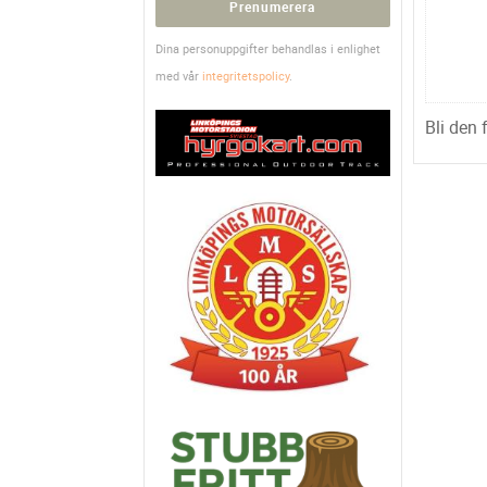
Prenumerera
Dina personuppgifter behandlas i enlighet
med vår
integritetspolicy
.
Bli den