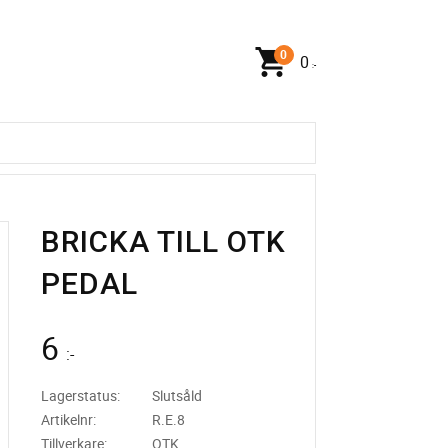
0
:-
BRICKA TILL OTK
PEDAL
6
:-
Lagerstatus
Slutsåld
Artikelnr
R.E.8
Tillverkare
OTK