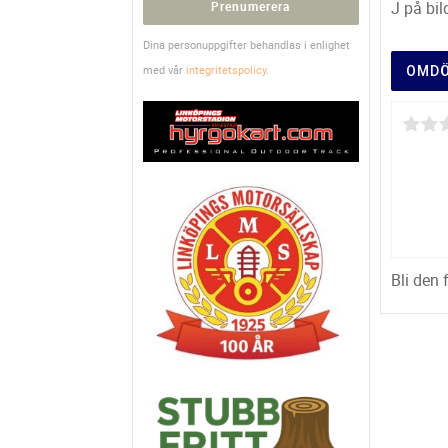
J på bi
Prenumerera
Dina personuppgifter behandlas i enlighet
med vår
integritetspolicy
.
OMD
Bli den