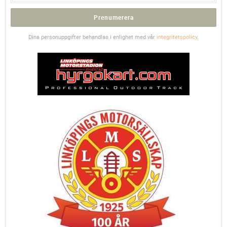
Prenumerera
Dina personuppgifter behandlas i enlighet med vår
integritetspolicy
.