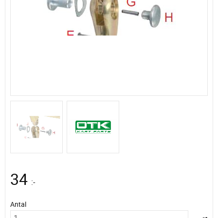
34
:-
Antal