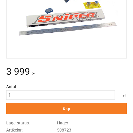
3 999
:-
Antal
st
Köp
Lagerstatus
I lager
Artikelnr
508723