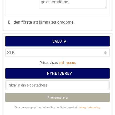
Bli den första att lämna ett omdöme.
VALUTA
Priser visas
inkl. moms
NYHETSBREV
Prenumerera
Dina personuppgifter behandlas i enlighet med vår
integritetspolicy
.