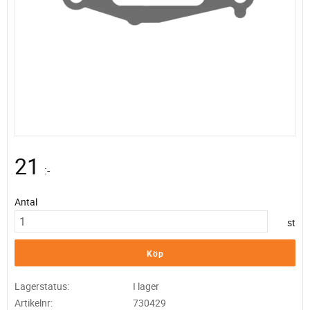
21
:-
Antal
st
Köp
Lagerstatus
I lager
Artikelnr
730429