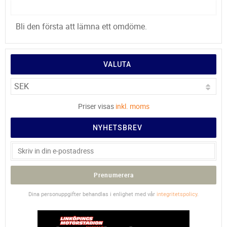
Bli den första att lämna ett omdöme.
VALUTA
Priser visas
inkl. moms
NYHETSBREV
Prenumerera
Dina personuppgifter behandlas i enlighet med vår
integritetspolicy
.