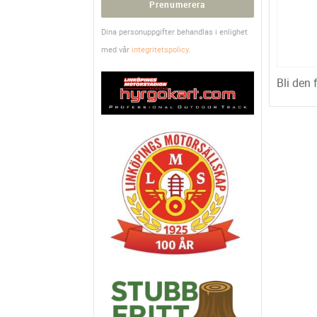
Prenumerera
Dina personuppgifter behandlas i enlighet
med vår
integritetspolicy
.
Bli den