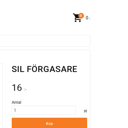
0
:-
SIL FÖRGASARE
16
:-
Antal
st
Köp