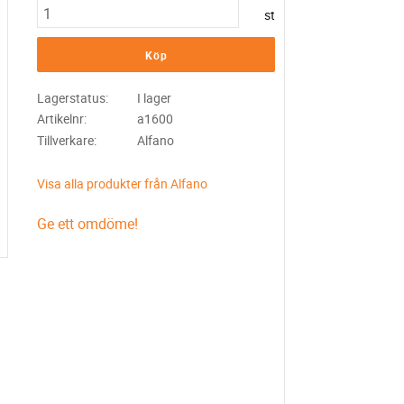
st
Köp
Lagerstatus
I lager
Artikelnr
a1600
Tillverkare
Alfano
Visa alla produkter från Alfano
Ge ett omdöme!