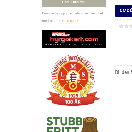
Prenumerera
OMD
Dina personuppgifter behandlas i enlighet
med vår
integritetspolicy
.
Bli den