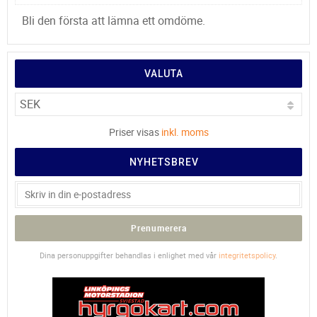
Bli den första att lämna ett omdöme.
VALUTA
Priser visas
inkl. moms
NYHETSBREV
Prenumerera
Dina personuppgifter behandlas i enlighet med vår
integritetspolicy
.