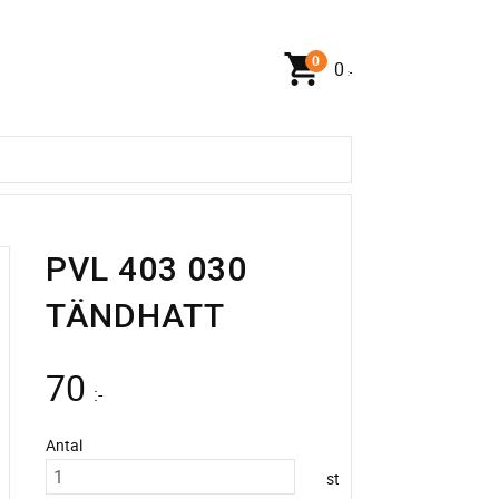
0
:-
PVL 403 030
TÄNDHATT
70
:-
Antal
st