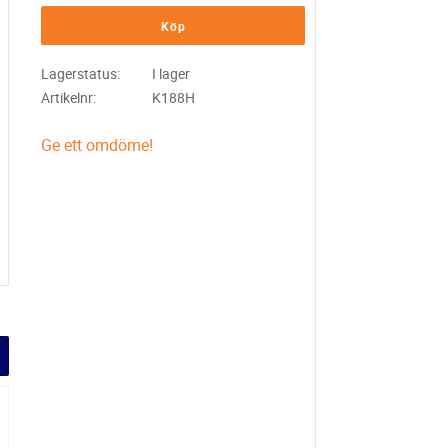
Köp
Lagerstatus
I lager
Artikelnr
K188H
Ge ett omdöme!