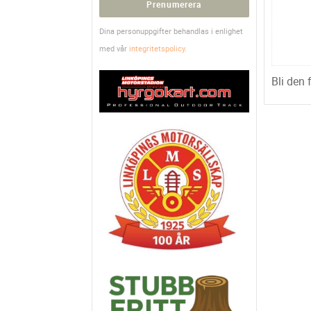
Prenumerera
Dina personuppgifter behandlas i enlighet
med vår
integritetspolicy
.
Bli den