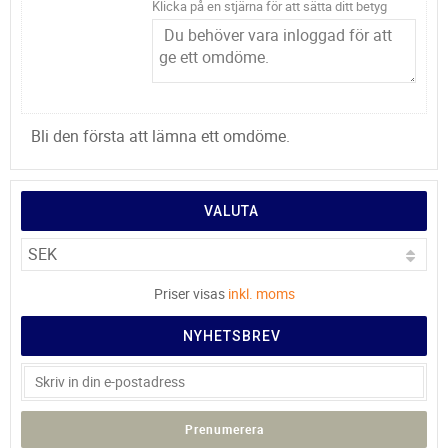
Klicka på en stjärna för att sätta ditt betyg
Bli den första att lämna ett omdöme.
VALUTA
Priser visas
inkl. moms
NYHETSBREV
Prenumerera