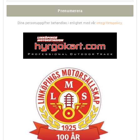
Prenumerera
Dina personuppgifter behandlas i enlighet med vår
integritetspolicy
.