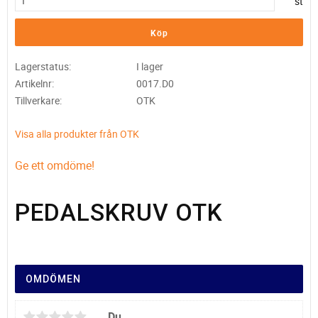
st
Köp
Lagerstatus
I lager
Artikelnr
0017.D0
Tillverkare
OTK
Visa alla produkter från OTK
Ge ett omdöme!
PEDALSKRUV OTK
OMDÖMEN
Du