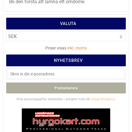
Bli den första att lämna ett omdöme.
VALUTA
Priser visas
inkl. moms
NYHETSBREV
Prenumerera
Dina personuppgifter behandlas i enlighet med vår
integritetspolicy
.