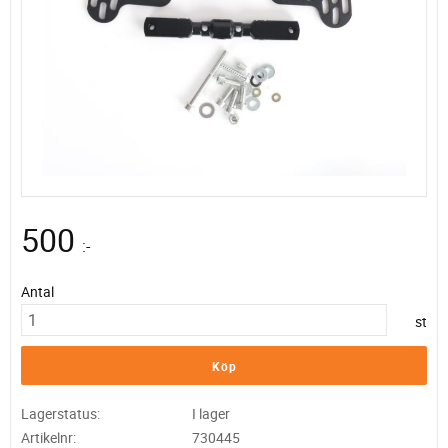
500
:-
Antal
st
Köp
Lagerstatus
I lager
Artikelnr
730445