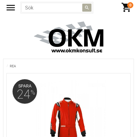
REA
SPARA
24
%