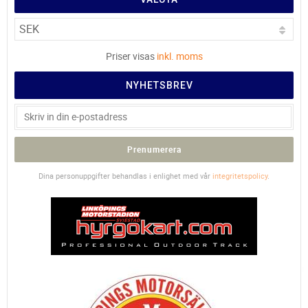
Priser visas
inkl. moms
NYHETSBREV
Prenumerera
Dina personuppgifter behandlas i enlighet med vår
integritetspolicy
.