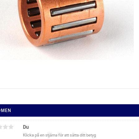
ÖMEN
Du
Klicka på en stjärna för att sätta ditt betyg