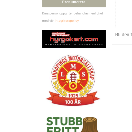
Prenumerera
Dina personuppgifter behandlas i enlighet
med vår
integritetspolicy
.
Bli den