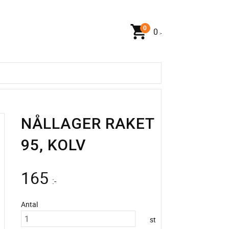
0
:-
NÅLLAGER RAKET
95, KOLV
165
:-
Antal
st