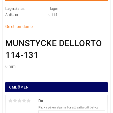
Lagerstatus
I lager
Artikelnr
dl114
Ge ett omdöme!
MUNSTYCKE DELLORTO
114-131
6 mm
OMDÖMEN
Du
Klicka på en stjärna för att sätta ditt betyg