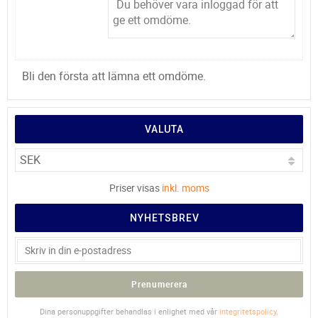
Bli den första att lämna ett omdöme.
VALUTA
Priser visas
inkl. moms
NYHETSBREV
Prenumerera
Dina personuppgifter behandlas i enlighet med vår
integritetspolicy
.