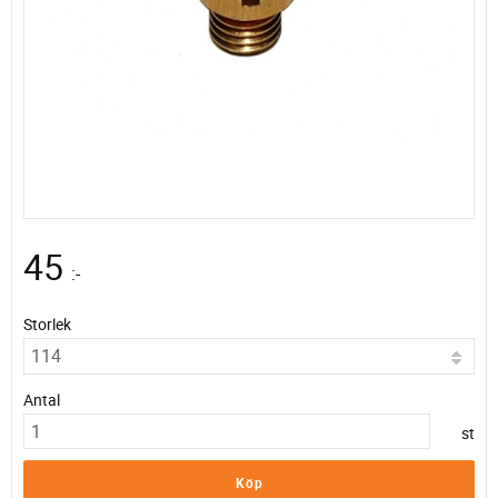
45
:-
Storlek
Antal
st
Köp