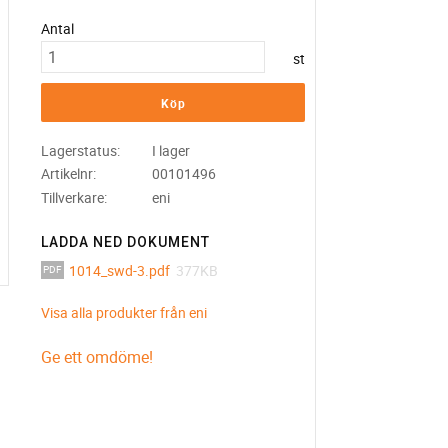
Antal
st
Köp
Lagerstatus
I lager
Artikelnr
00101496
Tillverkare
eni
LADDA NED DOKUMENT
1014_swd-3.pdf
377KB
Visa alla produkter från eni
Ge ett omdöme!