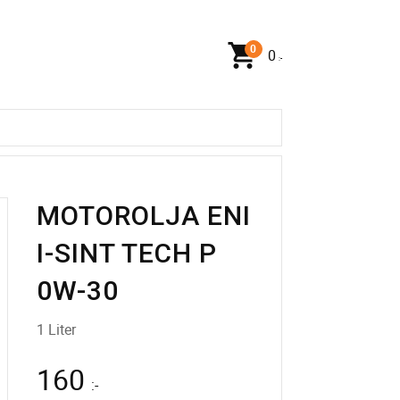
0
:-
MOTOROLJA ENI
I-SINT TECH P
0W-30
1 Liter
160
:-