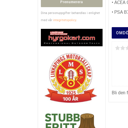
• ACEA
Prenumerera
• PSA B
Dina personuppgifter behandlas i enlighet
med vår
integritetspolicy
.
OMD
Bli den