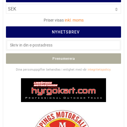
Priser visas
inkl. moms
NYHETSBREV
Prenumerera
Dina personuppgifter behandlas i enlighet med vår
integritetspolicy
.