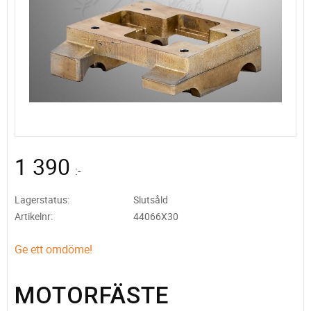
1 390
:-
Lagerstatus
Slutsåld
Artikelnr
44066X30
Ge ett omdöme!
MOTORFÄSTE