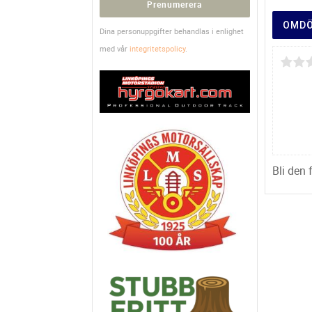
Prenumerera
OMD
Dina personuppgifter behandlas i enlighet
med vår
integritetspolicy
.
Bli den