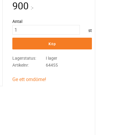
900
:-
Antal
st
Köp
Lagerstatus
I lager
Artikelnr
64455
Ge ett omdöme!