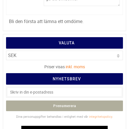
Bli den första att lämna ett omdöme.
VALUTA
Priser visas
inkl. moms
NYHETSBREV
Prenumerera
Dina personuppgifter behandlas i enlighet med vår
integritetspolicy
.