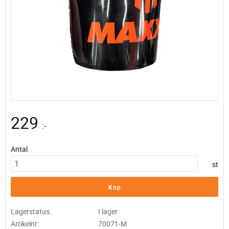
229
:-
Antal
st
Köp
Lagerstatus
I lager
Artikelnr
70071-M