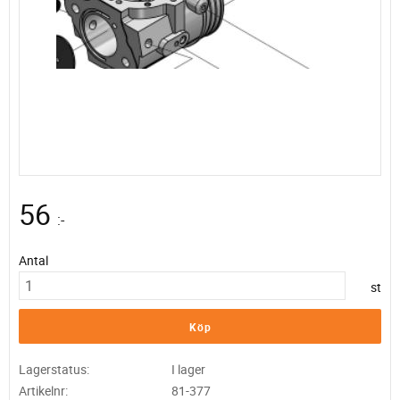
56
:-
Antal
st
Köp
Lagerstatus
I lager
Artikelnr
81-377