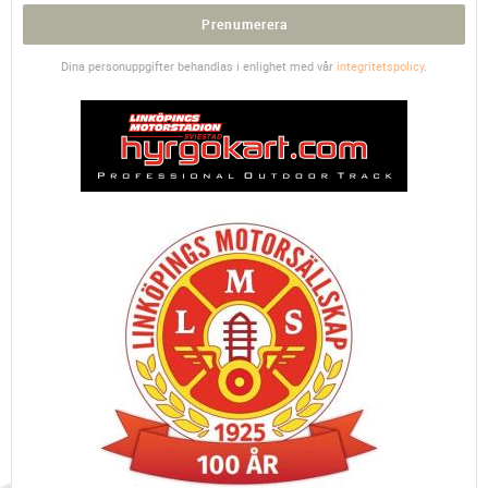
Prenumerera
Dina personuppgifter behandlas i enlighet med vår
integritetspolicy
.