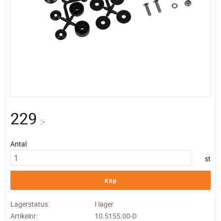
229
:-
Antal
st
Köp
Lagerstatus
I lager
Artikelnr
10.5155.00-D