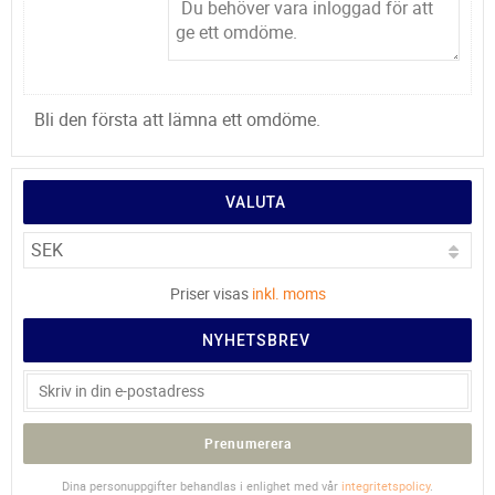
Bli den första att lämna ett omdöme.
VALUTA
Priser visas
inkl. moms
NYHETSBREV
Prenumerera
Dina personuppgifter behandlas i enlighet med vår
integritetspolicy
.