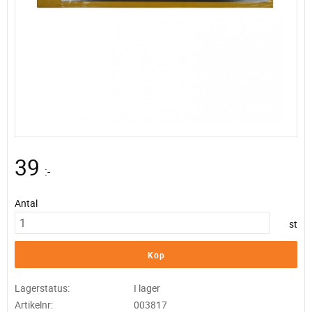
39
:-
Antal
st
Köp
Lagerstatus
I lager
Artikelnr
003817