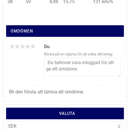
38
59
4,98
15-75
131 km/h
OMDÖMEN
Du
Klicka på en stjärna för att sätta ditt betyg
Bli den första att lämna ett omdöme.
VALUTA