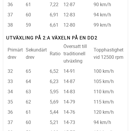
36
61
7,22
12-87
90 km/h
37
60
6,91
12-83
94 km/h
38
59
6,61
12-80
99 km/h
UTVÄXLING PÅ 2:A VÄXELN PÅ EN DD2
Översatt till
Primärt
Sekundärt
Topphastighet
Ratio
traditionell
drev
drev
vid 12500 rpm
utväxling
32
65
6,52
14-91
100 km/h
33
64
6,23
14-87
105 km/h
34
63
5,95
14-83
110 km/h
35
62
5,69
14-79
115 km/h
36
61
5,44
14-76
120 km/h
37
60
5,21
14-73
94 km/h