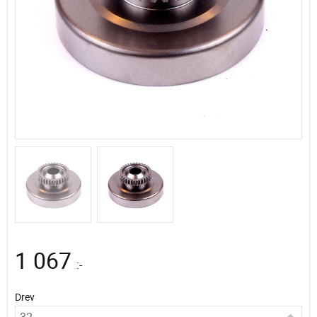
1 067
:-
Drev