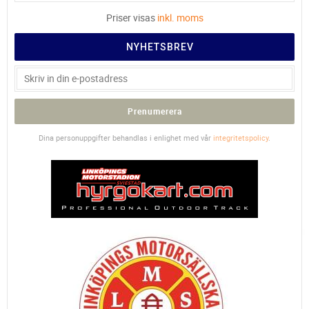
Priser visas
inkl. moms
NYHETSBREV
Prenumerera
Dina personuppgifter behandlas i enlighet med vår
integritetspolicy
.