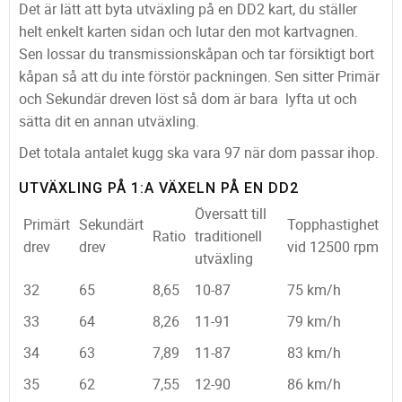
Det är lätt att byta utväxling på en DD2 kart, du ställer
helt enkelt karten sidan och lutar den mot kartvagnen.
Sen lossar du transmissionskåpan och tar försiktigt bort
kåpan så att du inte förstör packningen. Sen sitter Primär
och Sekundär dreven löst så dom är bara lyfta ut och
sätta dit en annan utväxling.
Det totala antalet kugg ska vara 97 när dom passar ihop.
UTVÄXLING PÅ 1:A VÄXELN PÅ EN DD2
Översatt till
Primärt
Sekundärt
Topphastighet
Ratio
traditionell
drev
drev
vid 12500 rpm
utväxling
32
65
8,65
10-87
75 km/h
33
64
8,26
11-91
79 km/h
34
63
7,89
11-87
83 km/h
35
62
7,55
12-90
86 km/h