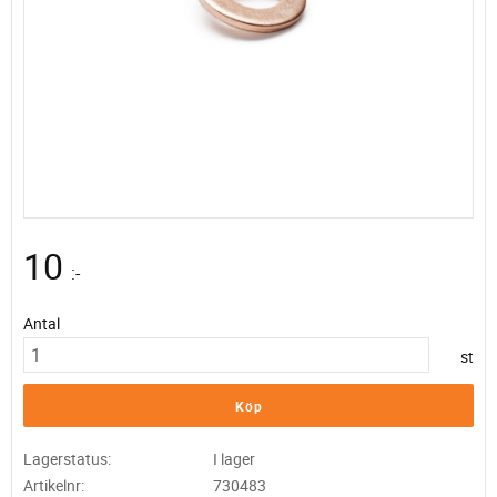
10
:-
Antal
st
Köp
Lagerstatus
I lager
Artikelnr
730483