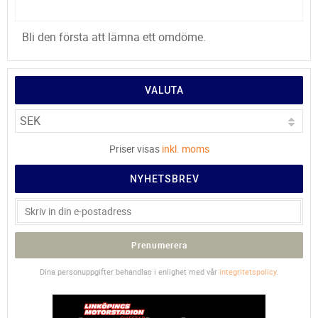
Bli den första att lämna ett omdöme.
VALUTA
Priser visas
inkl. moms
NYHETSBREV
Prenumerera
Dina personuppgifter behandlas i enlighet med vår
integritetspolicy
.