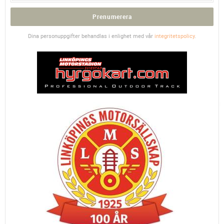
Prenumerera
Dina personuppgifter behandlas i enlighet med vår
integritetspolicy
.