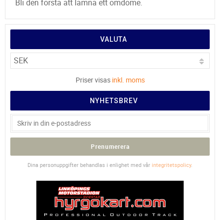
Bli den första att lämna ett omdöme.
VALUTA
Priser visas
inkl. moms
NYHETSBREV
Prenumerera
Dina personuppgifter behandlas i enlighet med vår
integritetspolicy
.