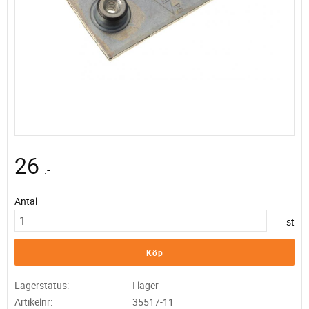
26
:-
Antal
st
Köp
Lagerstatus
I lager
Artikelnr
35517-11