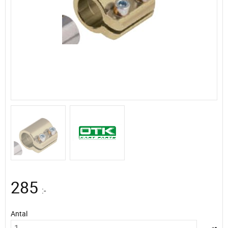
285
:-
Antal