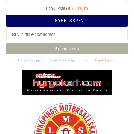
Priser visas
inkl. moms
NYHETSBREV
Prenumerera
Dina personuppgifter behandlas i enlighet med vår
integritetspolicy
.