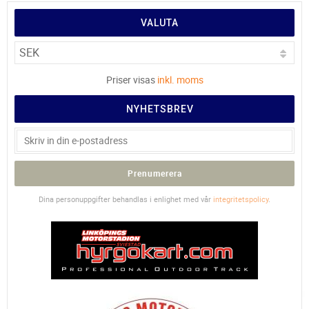
VALUTA
Priser visas
inkl. moms
NYHETSBREV
Prenumerera
Dina personuppgifter behandlas i enlighet med vår
integritetspolicy
.