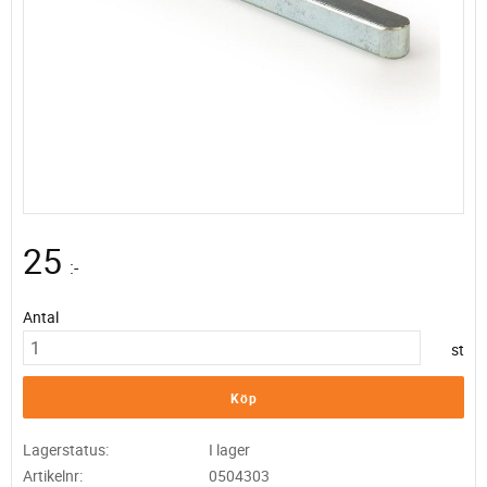
25
:-
Antal
st
Köp
Lagerstatus
I lager
Artikelnr
0504303