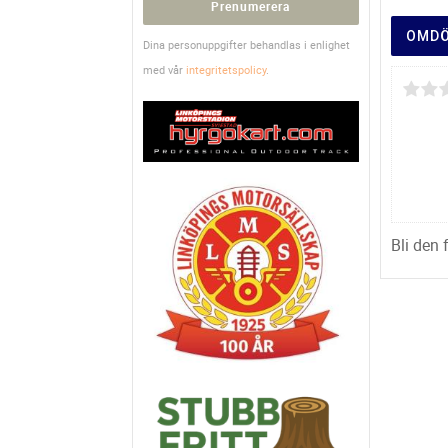
Prenumerera
OMD
Dina personuppgifter behandlas i enlighet
med vår
integritetspolicy
.
Bli den