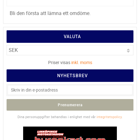
Bli den första att lämna ett omdöme.
VALUTA
Priser visas
inkl. moms
NYHETSBREV
Prenumerera
Dina personuppgifter behandlas i enlighet med vår
integritetspolicy
.