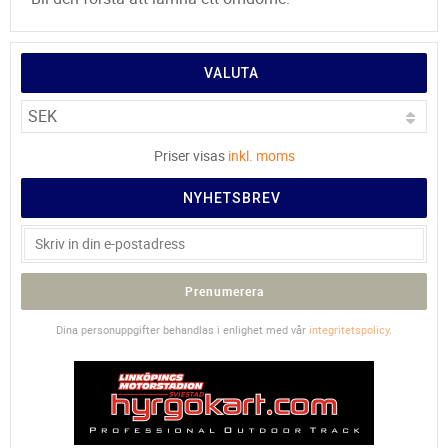
VALUTA
Priser visas
inkl. moms
NYHETSBREV
Prenumerera
Dina personuppgifter behandlas i enlighet med vår
integritetspolicy
.