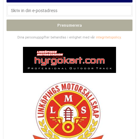
Prenumerera
Dina personuppgifter behandlas i enlighet med vår
integritetspolicy
.