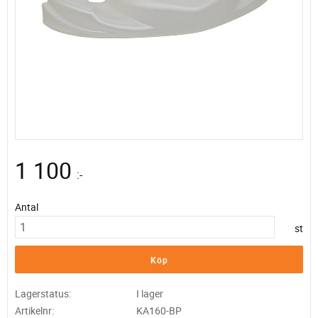
1 100
:-
Antal
st
Köp
Lagerstatus
I lager
Artikelnr
KA160-BP