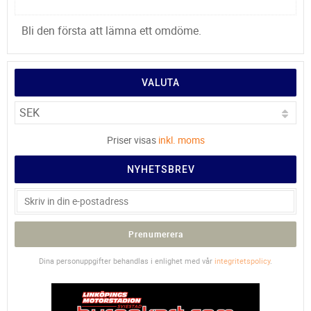
Bli den första att lämna ett omdöme.
VALUTA
Priser visas
inkl. moms
NYHETSBREV
Prenumerera
Dina personuppgifter behandlas i enlighet med vår
integritetspolicy
.