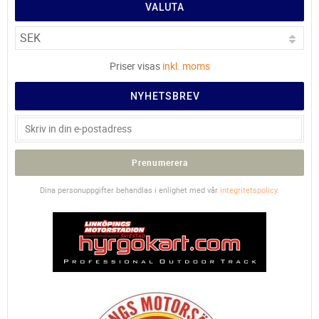
VALUTA
Priser visas
inkl. moms
NYHETSBREV
Prenumerera
Dina personuppgifter behandlas i enlighet med vår
integritetspolicy
.