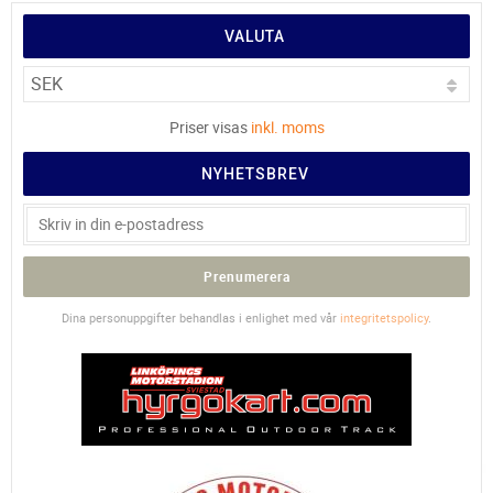
VALUTA
Priser visas
inkl. moms
NYHETSBREV
Prenumerera
Dina personuppgifter behandlas i enlighet med vår
integritetspolicy
.