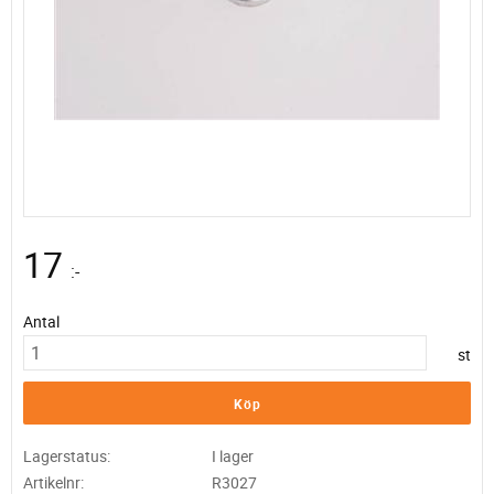
17
:-
Antal
st
Köp
Lagerstatus
I lager
Artikelnr
R3027