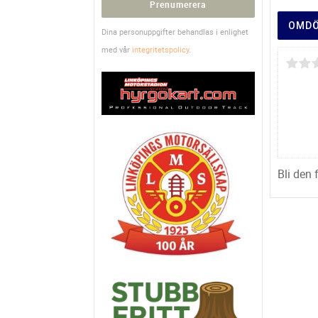
Prenumerera
OMD
Dina personuppgifter behandlas i enlighet
med vår
integritetspolicy
.
Bli den