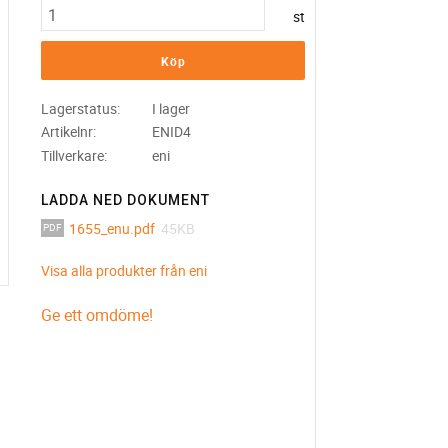
st
Köp
Lagerstatus
I lager
Artikelnr
ENID4
Tillverkare
eni
LADDA NED DOKUMENT
1655_enu.pdf
45KB
Visa alla produkter från eni
Ge ett omdöme!